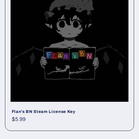
Flan's BN Steam License Key
通
$5.99
常
価