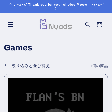
コンテ
ヾ(ｏ･ω･)ﾉ Thank you for your choice Meow ! ヽ(･ω･´
ンツに
)
進む
カ
ー
ト
コ
Games
レ
ク
絞り込みと並び替え
1個の商品
シ
ョ
ン
: