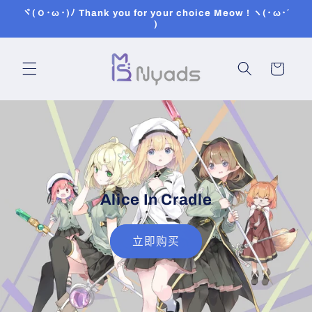
跳到内
ヾ(ｏ･ω･)ﾉ Thank you for your choice Meow ! ヽ(･ω･´
容
)
购
物
车
Alice In Cradle
立即购买