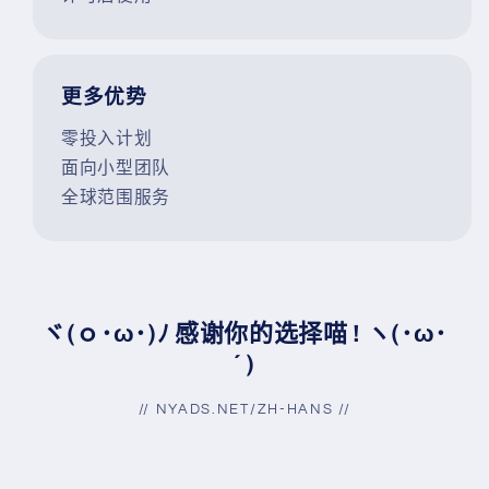
更多优势
零投入计划
面向小型团队
全球范围服务
ヾ(ｏ･ω･)ﾉ 感谢你的选择喵 ! ヽ(･ω･
´ )
// NYADS.NET/ZH-HANS //